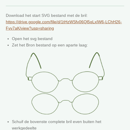
Download het start SVG bestand met de bril:
https://drive.google.com/file/d/1tHzWSfv06Ql5qLxIW6-LChH26-
Fvv7aK/view?usp=sharing
Open het svg bestand
Zet het Bron bestand op een aparte laag:
Schuif de bovenste complete bril even buiten het
werkgedeelte