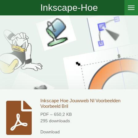
Inkscape-Hoe
Ga
direct
naar
de
hoofdinhoud
Inkscape Hoe Jouwweb Nl Voorbeelden
Voorbeeld Bril
PDF – 650,2 KB
295 downloads
Download