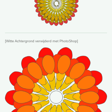
[Witte Achtergrond verwijderd met PhotoShop]