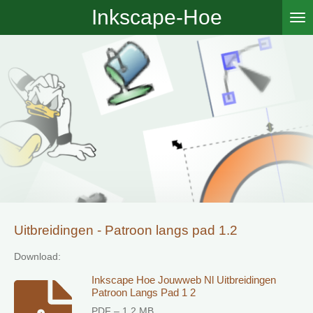
Inkscape-Hoe
Ga
direct
naar
de
hoofdinhoud
Uitbreidingen - Patroon langs pad 1.2
Download:
Inkscape Hoe Jouwweb Nl Uitbreidingen
Patroon Langs Pad 1 2
PDF – 1,2 MB