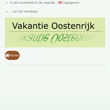
In dit voorbeeld is de waarde
-30
ingegeven
.. en het resultaat
Home