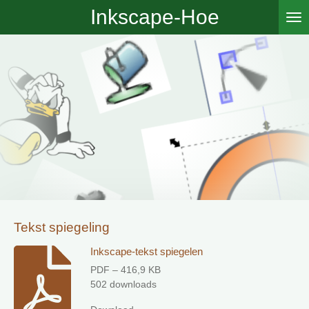
Inkscape-Hoe
Ga
direct
naar
de
hoofdinhoud
Tekst spiegeling
Inkscape-tekst spiegelen
PDF – 416,9 KB
502 downloads