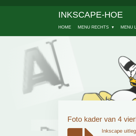
Ga
INKSCAPE-HOE
direct
naar
de
HOME
MENU RECHTS
MENU 
hoofdinhoud
Foto kader van 4 vier
Inkscape uitleg