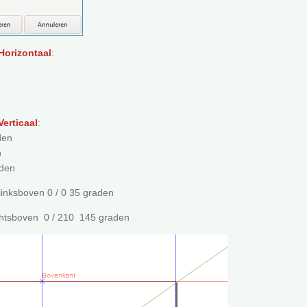
Horizontaal
:
Verticaal
:
den
n
aden
inksboven 0 / 0 35 graden
chtsboven 0 / 210 145 graden