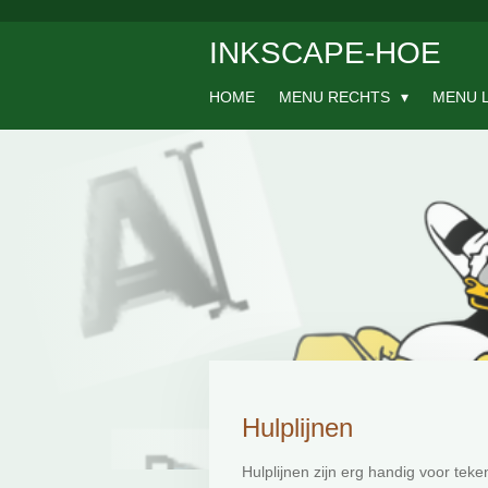
Ga
INKSCAPE-HOE
direct
naar
de
HOME
MENU RECHTS
MENU 
hoofdinhoud
Hulplijnen
Hulplijnen zijn erg handig voor tek