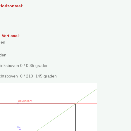
Horizontaal
:
n
Verticaal
:
den
n
aden
inksboven 0 / 0 35 graden
echtsboven 0 / 210 145 graden