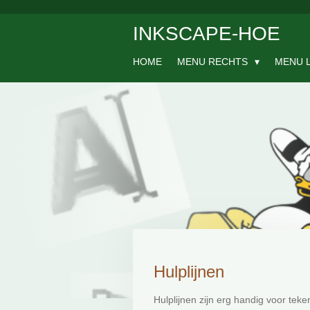
Ga
INKSCAPE-HOE
direct
naar
de
HOME
MENU RECHTS
MENU 
hoofdinhoud
Hulplijnen
Hulplijnen zijn erg handig voor tek