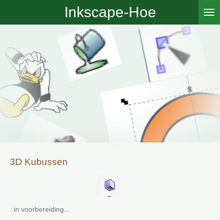
Inkscape-Hoe
Ga
direct
naar
de
hoofdinhoud
3D Kubussen
..in voorbereiding...