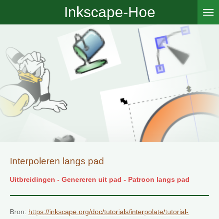
Inkscape-Hoe
Ga
direct
naar
de
hoofdinhoud
Interpoleren langs pad
Uitbreidingen - Genereren uit pad - Patroon langs pad
Bron:
https://inkscape.org/doc/tutorials/interpolate/tutorial-