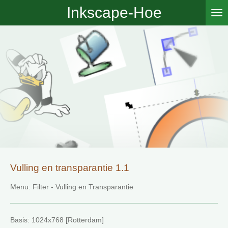
Inkscape-Hoe
Ga
direct
naar
de
hoofdinhoud
Vulling en transparantie 1.1
Menu: Filter - Vulling en Transparantie
Basis: 1024x768 [Rotterdam]