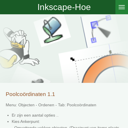
Inkscape-Hoe
Ga
direct
naar
de
hoofdinhoud
Poolcoördinaten 1.1
Menu: Objecten - Ordenen - Tab: Poolcoördinaten
Er zijn een aantal opties ..
Kies Ankerpunt:
- Omvattende vakken objecten. (Draaipunt van items plaats