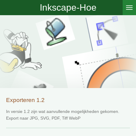
Inkscape-Hoe
Ga
direct
naar
de
hoofdinhoud
Exporteren 1.2
In versie 1.2 zijn wat aanvullende mogelijkheden gekomen.
Export naar JPG, SVG, PDF, Tiff WebP