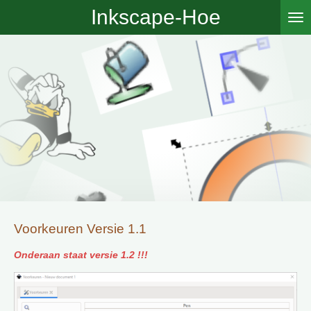
Inkscape-Hoe
Ga
direct
naar
de
hoofdinhoud
Voorkeuren Versie 1.1
Onderaan staat versie 1.2 !!!