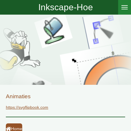
Inkscape-Hoe
Ga
direct
naar
de
hoofdinhoud
Animaties
https://svgflipbook.com
Home